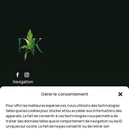
DermoKolor 974
Navigation
Boutique
K
Gérer le consentement
Formation
K
Inscription academie
K
Pour offrir les meilleures expériences, nous utilisons des technologies
Devenir Modèle
telles que les cookies pour stocker et/ou accéder aux informations des
K
appareils. Le fait de consentir à ces technologies nous permettra de
blog
K
traiter des données telles que le comportement de navigation ou les ID
Mon compte
K
uniques sur ce site. Le fait de ne pas consentir ou de retirer son