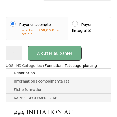
Payer un acompte
Payer
Montant :
750,00
€
par
l'intégralité
article
quantité
Ajouter au panier
de
INITIATION
UGS :
ND
Catégories :
Formation
,
Tatouage-piercing
AU
PERÇAGE
Description
CORPOREL
Informations complémentaires
-
Fiche formation
5
jours
RAPPEL REGLEMENTAIRE
### INITIATION AU