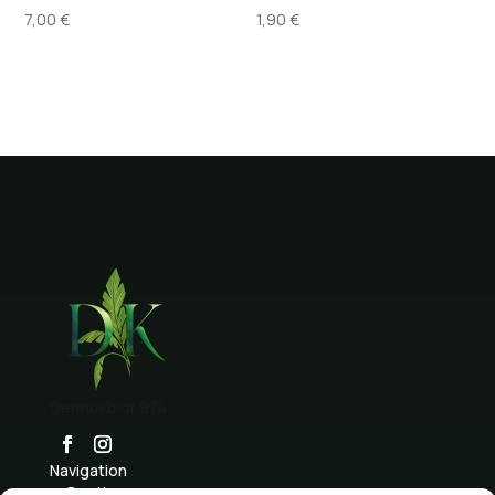
7,00
€
1,90
€
DermoKolor 974
Navigation
Boutique