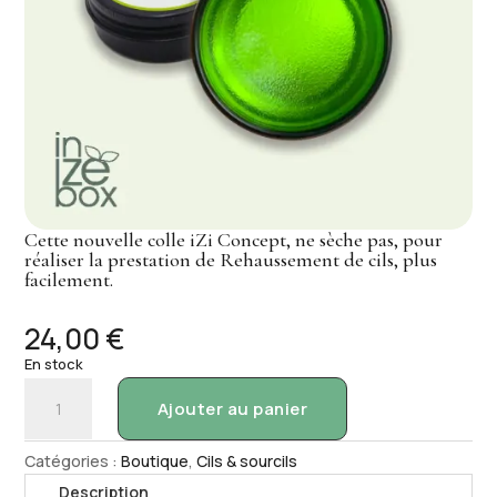
Cette nouvelle colle iZi Concept, ne sèche pas, pour
réaliser la prestation de Rehaussement de cils, plus
facilement.
24,00
€
En stock
quantité
Ajouter au panier
de
Balm
Catégories :
Boutique
,
Cils & sourcils
Glue
colle
Description