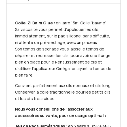
-
iZi
Concept
Colle iZi Balm Glue :
en jarre 15m. Colle “baume”.
Sa viscosité vous permet d’appliquer les cils,
immédiatement, sur le pad silicone, sans difficulté,
ni attente de pré-séchage, avec un pinceau.
Son temps de séchage vous laisse le temps de
séparer et redresser les cils, pour avoir une frange
bien en place pour le Rehaussement de cils et
d'utiliser l'applicateur Oméga, en ayant le temps de
bien faire.
Convient parfaitement aux cils normaux et cils long.
Conserver la colle traditionnelle pour les petits cils
et les cils très raides.
Nous vous conseillons de l'associer aux
accessoires suivants, pour un usage optimal :
Jeu de
Pads Symétriques :
en 5 paire s: XS-S-M-L-