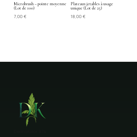
Microbrush – pointe moyenne
Plateaux jetables à usage
(Lot de 100)
unique (Lot de 25)
7,00
€
18,00
€
DermoKolor 974