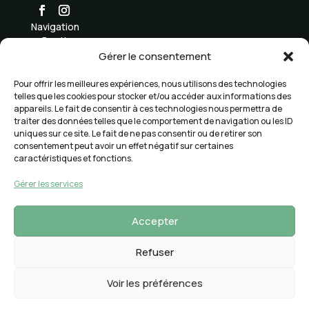
Navigation
Boutique
K
Gérer le consentement
Formation
K
Inscription academie
K
Pour offrir les meilleures expériences, nous utilisons des technologies
Devenir Modèle
telles que les cookies pour stocker et/ou accéder aux informations des
K
appareils. Le fait de consentir à ces technologies nous permettra de
blog
K
traiter des données telles que le comportement de navigation ou les ID
Mon compte
K
uniques sur ce site. Le fait de ne pas consentir ou de retirer son
Informations
consentement peut avoir un effet négatif sur certaines
Mentions légales
caractéristiques et fonctions.
K
Confidentialité
K
Gérer les services
Cookies
K
CGV
K
Accepter
Contact
K
©
06 93 61 21 10
Saint-Pierre La
Refuser
Dermokolor974
Réunion
2026 |
Réalisation :
Voir les préférences
Libertyprod OI