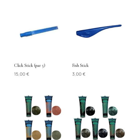
à
85,00 €
Click Stick (par 5)
Fish Stick
15,00
€
3,00
€