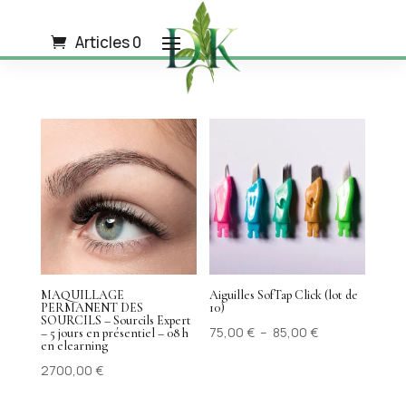
Articles 0
MAQUILLAGE
Aiguilles SofTap Click (lot de
PERMANENT DES
10)
SOURCILS – Sourcils Expert
Plage
75,00
€
–
85,00
€
– 5 jours en présentiel – 08 h
en elearning
de
2700,00
€
prix :
75,00 €